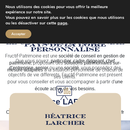
Nous utilisons des cookies pour vous offrir la meilleure
expérience sur notre site.
Vous pouvez en savoir plus sur les cookies que nous utilisons
ou les désactiver sur cette
page
.
Cabinet de conseil en
gestion de patrimoine /
Accepter
Localisé à Nantes -
LE CONSEIL PATRIMONIAL
Pays de la Loire
PERSONNALISÉ
Fructif-Patrimoine est une
société de conseil en gestion de
Que vous soyez
,
,
particulier
cadre dirigeant
chef
, proposant des
patrimoine
solutions patrimoniales sur-
,
ou une
, vous possédez des
d’entreprise
senior
société
à la situation personnelle de chacun de
mesure adaptées
objectifs de vie différents. Fructif-Patrimoine est présent
ses clients.
pour vous conseiller et vous accompagner à partir d’
une
écoute active de vos besoins.
Béatrice LARCHER
Contact : 06.08.68.96.59 & contact@fructif-patrimoine.fr
Béatrice
LARCHER